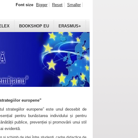
Font size
Bigger
Reset
Smaller
ELEX
BOOKSHOP EU
ERASMUS+
strategiilor europene”
ul strategiilor europene” este unul deosebit de
sențial pentru bunăstarea individului și pentru
ănătății publice, prevenției și promovării unui stil
mai evidentă.
 și schimb de idei între studenți, cadre didactice de