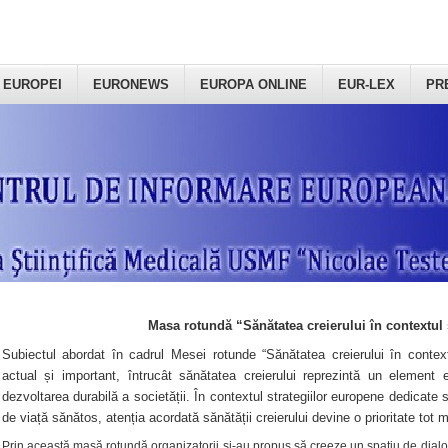
 EUROPEI
EURONEWS
EUROPA ONLINE
EUR-LEX
PR
Masa rotundă “Sănătatea creierului în contextul 
Subiectul abordat în cadrul Mesei rotunde “Sănătatea creierului în context
actual și important, întrucât sănătatea creierului reprezintă un element e
dezvoltarea durabilă a societății. În contextul strategiilor europene dedicate s
de viață sănătos, atenția acordată sănătății creierului devine o prioritate tot 
Prin această masă rotundă organizatorii şi-au propus să creeze un spațiu de dialog