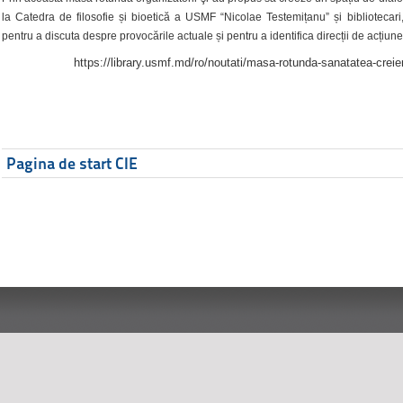
la Catedra de filosofie și bioetică a USMF “Nicolae Testemițanu” și bibliotecari,
pentru a discuta despre provocările actuale și pentru a identifica direcții de acțiune
https://library.usmf.md/ro/noutati/masa-rotunda-sanatatea-creier
Pagina de start CIE