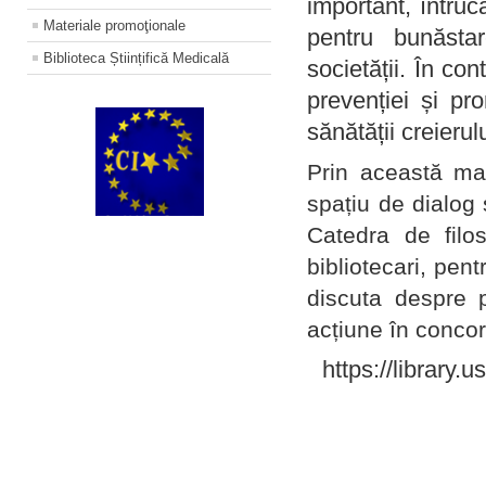
important, întruc
Materiale promoţionale
pentru bunăstar
Biblioteca Științifică Medicală
societății. În con
prevenției și pr
sănătății creierul
Prin această ma
spațiu de dialog 
Catedra de filo
bibliotecari, pent
discuta despre p
acțiune în concord
https://library.