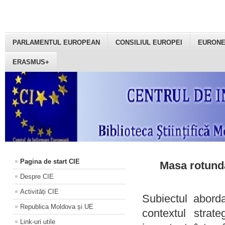
PARLAMENTUL EUROPEAN
CONSILIUL EUROPEI
EURON
ERASMUS+
Pagina de start CIE
Masa rotundă
Despre CIE
Activități CIE
Subiectul aborda
Republica Moldova și UE
contextul strat
Link-uri utile