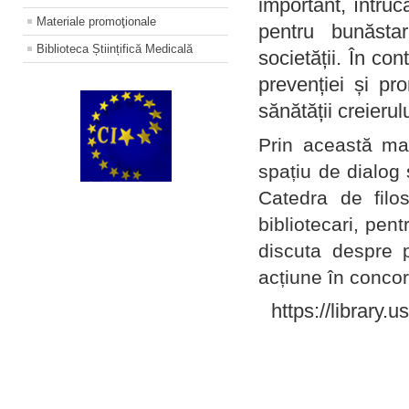
important, întruc
Materiale promoţionale
pentru bunăstar
Biblioteca Științifică Medicală
societății. În con
prevenției și pr
sănătății creierul
Prin această ma
spațiu de dialog 
Catedra de filo
bibliotecari, pent
discuta despre p
acțiune în concord
https://library.