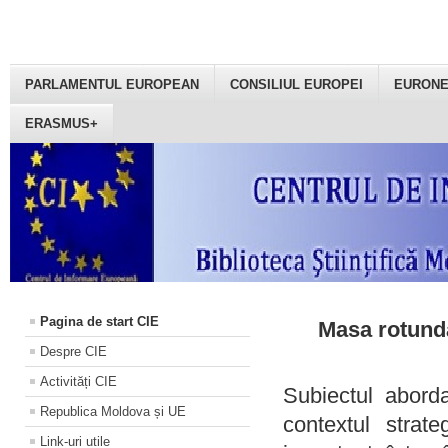
PARLAMENTUL EUROPEAN
CONSILIUL EUROPEI
EURON
ERASMUS+
Pagina de start CIE
Masa rotundă
Despre CIE
Activități CIE
Subiectul aborda
Republica Moldova și UE
contextul strat
Link-uri utile