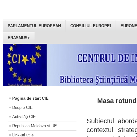
PARLAMENTUL EUROPEAN
CONSILIUL EUROPEI
EURON
ERASMUS+
Pagina de start CIE
Masa rotundă
Despre CIE
Activități CIE
Subiectul aborda
Republica Moldova și UE
contextul strat
Link-uri utile