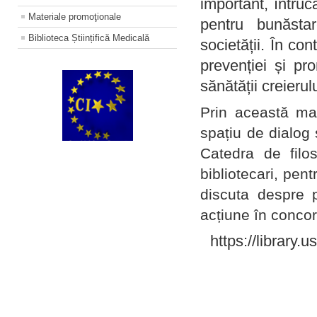
important, întruc
Materiale promoţionale
pentru bunăstar
Biblioteca Științifică Medicală
societății. În con
prevenției și pr
sănătății creierul
Prin această ma
spațiu de dialog 
Catedra de filo
bibliotecari, pent
discuta despre p
acțiune în concord
https://library.