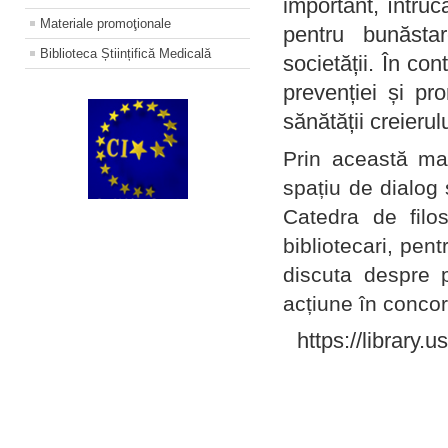
important, întruc
Materiale promoţionale
pentru bunăstar
Biblioteca Științifică Medicală
societății. În con
prevenției și pr
sănătății creierul
Prin această ma
spațiu de dialog 
Catedra de filo
bibliotecari, pent
discuta despre p
acțiune în concord
https://library.