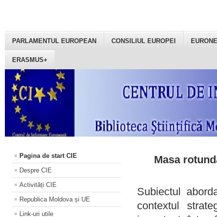
PARLAMENTUL EUROPEAN
CONSILIUL EUROPEI
EURON
ERASMUS+
Pagina de start CIE
Masa rotundă
Despre CIE
Activități CIE
Subiectul aborda
Republica Moldova și UE
contextul strat
Link-uri utile