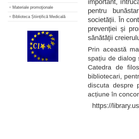
important, întruc
Materiale promoţionale
pentru bunăstar
Biblioteca Științifică Medicală
societății. În con
prevenției și pr
sănătății creierul
Prin această ma
spațiu de dialog 
Catedra de filo
bibliotecari, pent
discuta despre p
acțiune în concord
https://library.