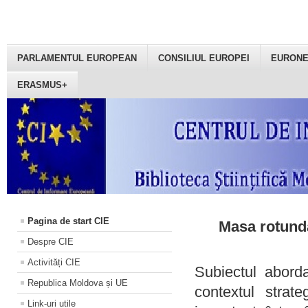
PARLAMENTUL EUROPEAN
CONSILIUL EUROPEI
EURON
ERASMUS+
Pagina de start CIE
Masa rotundă
Despre CIE
Activități CIE
Subiectul aborda
Republica Moldova și UE
contextul strat
Link-uri utile