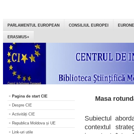
PARLAMENTUL EUROPEAN
CONSILIUL EUROPEI
EURON
ERASMUS+
Pagina de start CIE
Masa rotundă
Despre CIE
Activități CIE
Subiectul aborda
Republica Moldova și UE
contextul strat
Link-uri utile