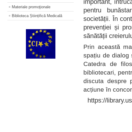
important, întruc
Materiale promoţionale
pentru bunăstar
Biblioteca Științifică Medicală
societății. În con
prevenției și pr
sănătății creierul
Prin această ma
spațiu de dialog 
Catedra de filo
bibliotecari, pent
discuta despre p
acțiune în concord
https://library.