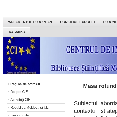
PARLAMENTUL EUROPEAN
CONSILIUL EUROPEI
EURON
ERASMUS+
Pagina de start CIE
Masa rotundă
Despre CIE
Activități CIE
Subiectul aborda
Republica Moldova și UE
contextul strat
Link-uri utile