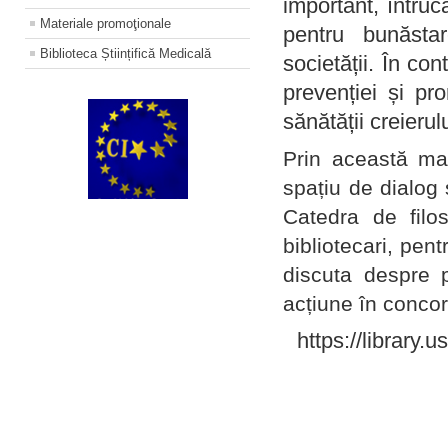
important, întruc
Materiale promoţionale
pentru bunăstar
Biblioteca Științifică Medicală
societății. În con
prevenției și pr
sănătății creierul
Prin această ma
spațiu de dialog 
Catedra de filo
bibliotecari, pent
discuta despre p
acțiune în concord
https://library.