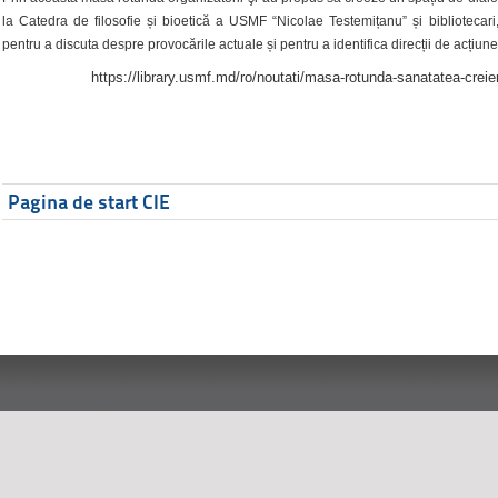
la Catedra de filosofie și bioetică a USMF “Nicolae Testemițanu” și bibliotecari,
pentru a discuta despre provocările actuale și pentru a identifica direcții de acțiune
https://library.usmf.md/ro/noutati/masa-rotunda-sanatatea-creier
Pagina de start CIE