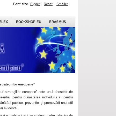
Font size
Bigger
Reset
Smaller
ELEX
BOOKSHOP EU
ERASMUS+
strategiilor europene”
ul strategiilor europene” este unul deosebit de
sențial pentru bunăstarea individului și pentru
ănătății publice, prevenției și promovării unui stil
mai evidentă.
 și schimb de idei între studenți, cadre didactice de