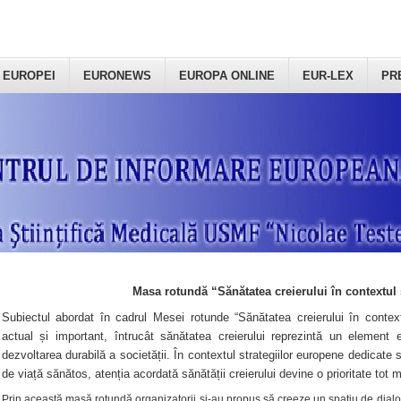
 EUROPEI
EURONEWS
EUROPA ONLINE
EUR-LEX
PR
Masa rotundă “Sănătatea creierului în contextul 
Subiectul abordat în cadrul Mesei rotunde “Sănătatea creierului în context
actual și important, întrucât sănătatea creierului reprezintă un element e
dezvoltarea durabilă a societății. În contextul strategiilor europene dedicate s
de viață sănătos, atenția acordată sănătății creierului devine o prioritate tot 
Prin această masă rotundă organizatorii şi-au propus să creeze un spațiu de dialog