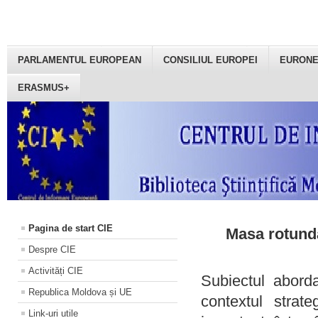
PARLAMENTUL EUROPEAN
CONSILIUL EUROPEI
EURON
ERASMUS+
Pagina de start CIE
Masa rotundă
Despre CIE
Activități CIE
Subiectul aborda
Republica Moldova și UE
contextul strat
Link-uri utile