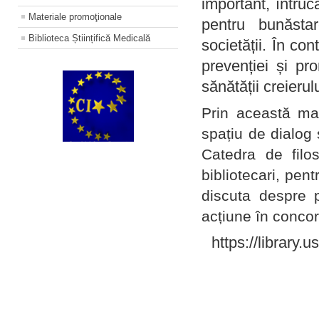
important, întruc
Materiale promoţionale
pentru bunăstar
Biblioteca Științifică Medicală
societății. În con
prevenției și pr
sănătății creierul
Prin această ma
spațiu de dialog 
Catedra de filo
bibliotecari, pent
discuta despre p
acțiune în concord
https://library.