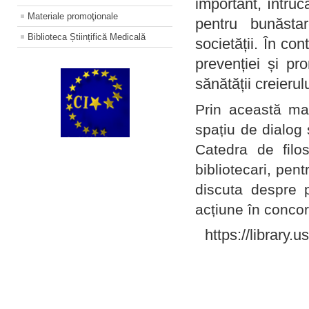
important, întruc
Materiale promoţionale
pentru bunăstar
Biblioteca Științifică Medicală
societății. În con
prevenției și pr
sănătății creierul
Prin această ma
spațiu de dialog 
Catedra de filo
bibliotecari, pent
discuta despre p
acțiune în concord
https://library.