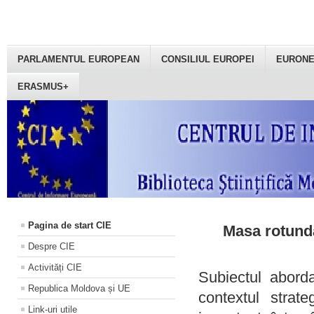
PARLAMENTUL EUROPEAN
CONSILIUL EUROPEI
EURON
ERASMUS+
Pagina de start CIE
Masa rotundă
Despre CIE
Activități CIE
Subiectul aborda
Republica Moldova și UE
contextul strat
Link-uri utile