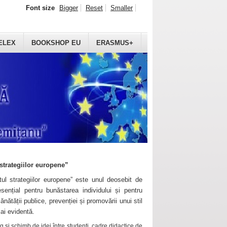
Font size
Bigger
Reset
Smaller
ELEX
BOOKSHOP EU
ERASMUS+
strategiilor europene”
ul strategiilor europene” este unul deosebit de
sențial pentru bunăstarea individului și pentru
ănătății publice, prevenției și promovării unui stil
mai evidentă.
 și schimb de idei între studenți, cadre didactice de