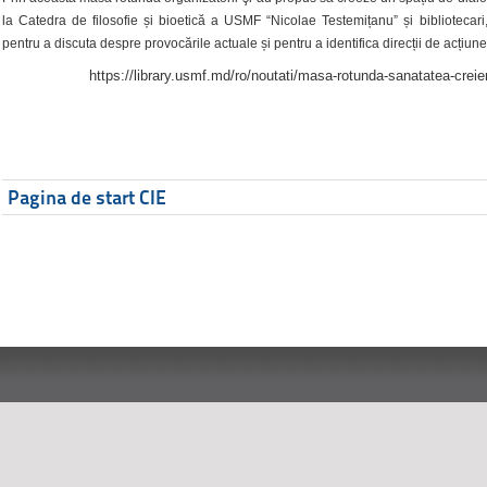
la Catedra de filosofie și bioetică a USMF “Nicolae Testemițanu” și bibliotecari,
pentru a discuta despre provocările actuale și pentru a identifica direcții de acțiune
https://library.usmf.md/ro/noutati/masa-rotunda-sanatatea-creier
Pagina de start CIE