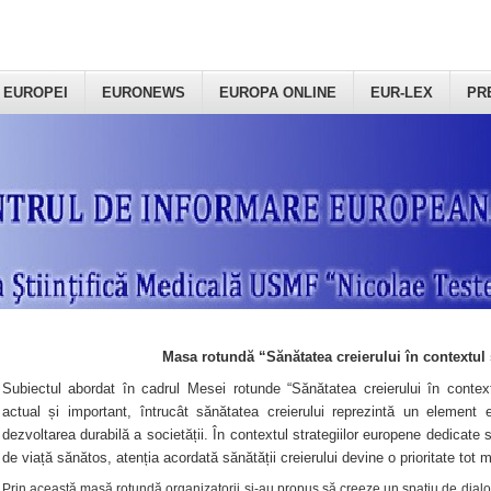
 EUROPEI
EURONEWS
EUROPA ONLINE
EUR-LEX
PR
Masa rotundă “Sănătatea creierului în contextul 
Subiectul abordat în cadrul Mesei rotunde “Sănătatea creierului în context
actual și important, întrucât sănătatea creierului reprezintă un element e
dezvoltarea durabilă a societății. În contextul strategiilor europene dedicate s
de viață sănătos, atenția acordată sănătății creierului devine o prioritate tot 
Prin această masă rotundă organizatorii şi-au propus să creeze un spațiu de dialog