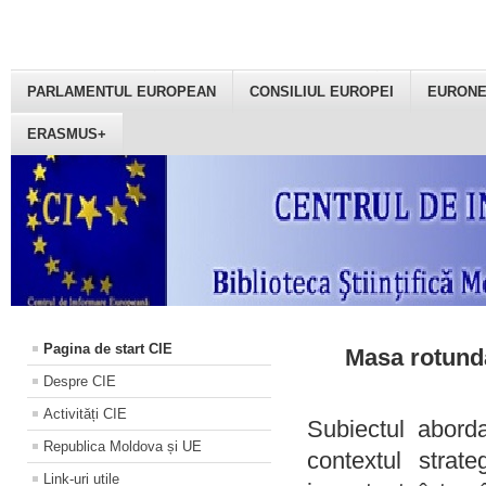
PARLAMENTUL EUROPEAN
CONSILIUL EUROPEI
EURON
ERASMUS+
Pagina de start CIE
Masa rotundă
Despre CIE
Activități CIE
Subiectul aborda
Republica Moldova și UE
contextul strat
Link-uri utile