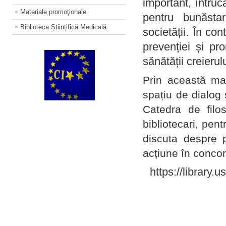
important, întruc
Materiale promoţionale
pentru bunăstar
Biblioteca Științifică Medicală
societății. În con
prevenției și pr
sănătății creierul
Prin această ma
spațiu de dialog 
Catedra de filo
bibliotecari, pent
discuta despre p
acțiune în concord
https://library.