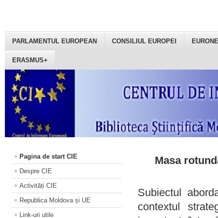
PARLAMENTUL EUROPEAN
CONSILIUL EUROPEI
EURON
ERASMUS+
Pagina de start CIE
Masa rotundă
Despre CIE
Activități CIE
Subiectul aborda
Republica Moldova și UE
contextul strat
Link-uri utile