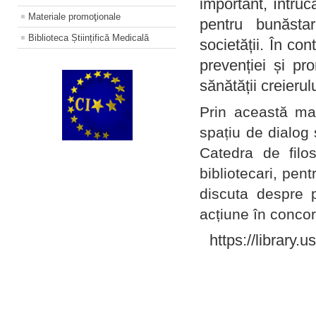
important, întruc
Materiale promoţionale
pentru bunăstar
Biblioteca Științifică Medicală
societății. În con
prevenției și pr
sănătății creierul
Prin această ma
spațiu de dialog 
Catedra de filo
bibliotecari, pent
discuta despre p
acțiune în concord
https://library.