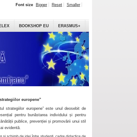
Font size
Bigger
Reset
Smaller
ELEX
BOOKSHOP EU
ERASMUS+
strategiilor europene”
ul strategiilor europene” este unul deosebit de
sențial pentru bunăstarea individului și pentru
ănătății publice, prevenției și promovării unui stil
mai evidentă.
 și schimb de idei între studenți, cadre didactice de