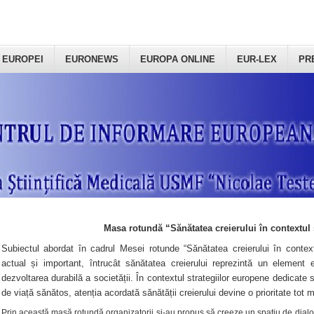
 EUROPEI
EURONEWS
EUROPA ONLINE
EUR-LEX
PR
Masa rotundă “Sănătatea creierului în contextul 
Subiectul abordat în cadrul Mesei rotunde “Sănătatea creierului în context
actual și important, întrucât sănătatea creierului reprezintă un element e
dezvoltarea durabilă a societății. În contextul strategiilor europene dedicate s
de viață sănătos, atenția acordată sănătății creierului devine o prioritate tot 
Prin această masă rotundă organizatorii şi-au propus să creeze un spațiu de dialog