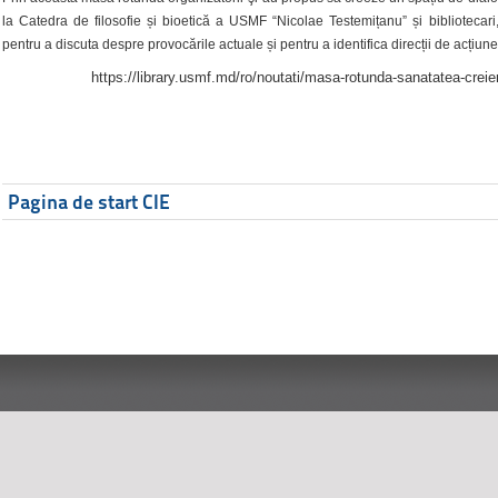
la Catedra de filosofie și bioetică a USMF “Nicolae Testemițanu” și bibliotecari,
pentru a discuta despre provocările actuale și pentru a identifica direcții de acțiune
https://library.usmf.md/ro/noutati/masa-rotunda-sanatatea-creier
Pagina de start CIE