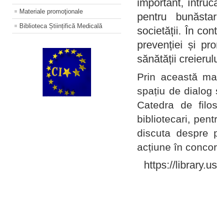
important, întruc
Materiale promoţionale
pentru bunăstar
Biblioteca Științifică Medicală
societății. În con
prevenției și pr
sănătății creierul
Prin această ma
spațiu de dialog 
Catedra de filo
bibliotecari, pent
discuta despre p
acțiune în concord
https://library.