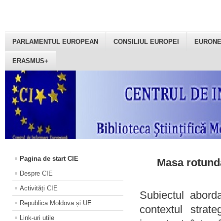
PARLAMENTUL EUROPEAN
CONSILIUL EUROPEI
EURON
ERASMUS+
Pagina de start CIE
Masa rotundă
Despre CIE
Activități CIE
Subiectul aborda
Republica Moldova și UE
contextul strat
Link-uri utile