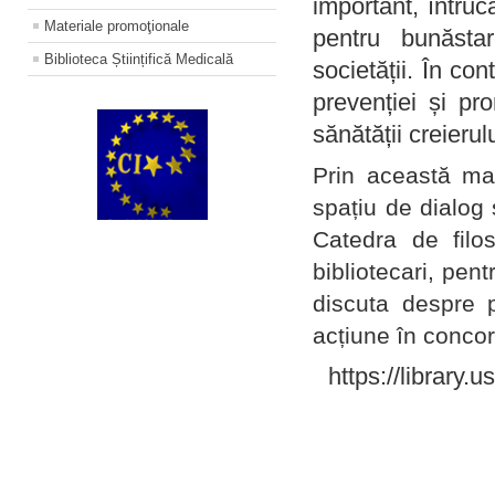
important, întruc
Materiale promoţionale
pentru bunăstar
Biblioteca Științifică Medicală
societății. În con
prevenției și pr
sănătății creierul
Prin această ma
spațiu de dialog 
Catedra de filo
bibliotecari, pent
discuta despre p
acțiune în concord
https://library.