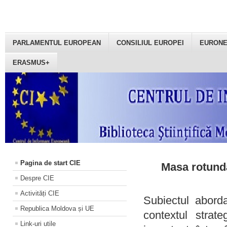
PARLAMENTUL EUROPEAN
CONSILIUL EUROPEI
EURON
ERASMUS+
Pagina de start CIE
Masa rotundă
Despre CIE
Activități CIE
Subiectul aborda
Republica Moldova și UE
contextul strat
Link-uri utile