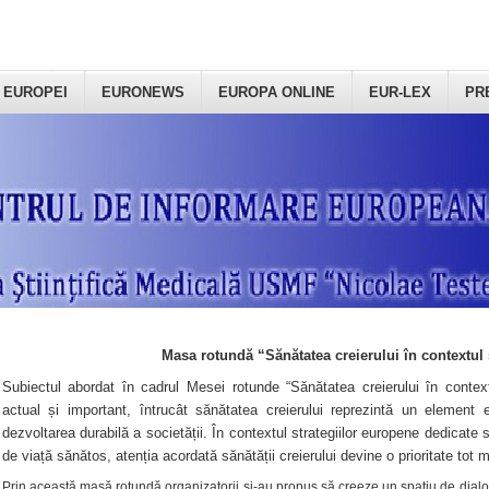
 EUROPEI
EURONEWS
EUROPA ONLINE
EUR-LEX
PR
Masa rotundă “Sănătatea creierului în contextul 
Subiectul abordat în cadrul Mesei rotunde “Sănătatea creierului în context
actual și important, întrucât sănătatea creierului reprezintă un element e
dezvoltarea durabilă a societății. În contextul strategiilor europene dedicate s
de viață sănătos, atenția acordată sănătății creierului devine o prioritate tot 
Prin această masă rotundă organizatorii şi-au propus să creeze un spațiu de dialog