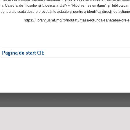
la Catedra de filosofie și bioetică a USMF “Nicolae Testemițanu” și bibliotecari,
pentru a discuta despre provocările actuale și pentru a identifica direcții de acțiune
https://library.usmf.md/ro/noutati/masa-rotunda-sanatatea-creier
Pagina de start CIE