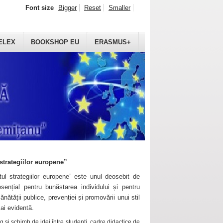
Font size
Bigger
Reset
Smaller
ELEX
BOOKSHOP EU
ERASMUS+
strategiilor europene”
ul strategiilor europene” este unul deosebit de
sențial pentru bunăstarea individului și pentru
ănătății publice, prevenției și promovării unui stil
mai evidentă.
 și schimb de idei între studenți, cadre didactice de