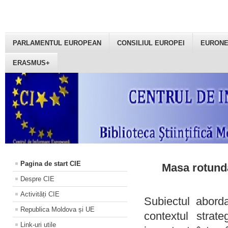
PARLAMENTUL EUROPEAN
CONSILIUL EUROPEI
EURON
ERASMUS+
Pagina de start CIE
Masa rotundă
Despre CIE
Activități CIE
Subiectul aborda
Republica Moldova și UE
contextul strat
Link-uri utile