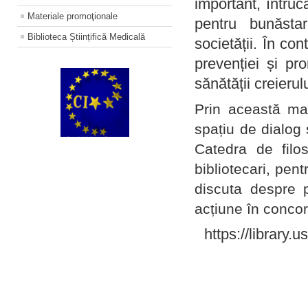
important, întruc
Materiale promoţionale
pentru bunăstar
Biblioteca Științifică Medicală
societății. În con
prevenției și pr
sănătății creierul
Prin această ma
spațiu de dialog 
Catedra de filo
bibliotecari, pent
discuta despre p
acțiune în concord
https://library.