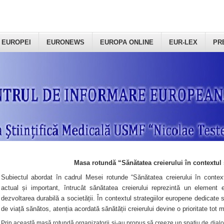
 EUROPEI
EURONEWS
EUROPA ONLINE
EUR-LEX
PR
Masa rotundă “Sănătatea creierului în contextul 
Subiectul abordat în cadrul Mesei rotunde “Sănătatea creierului în context
actual și important, întrucât sănătatea creierului reprezintă un element e
dezvoltarea durabilă a societății. În contextul strategiilor europene dedicate s
de viață sănătos, atenția acordată sănătății creierului devine o prioritate tot 
Prin această masă rotundă organizatorii şi-au propus să creeze un spațiu de dialog