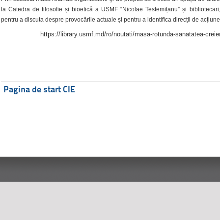
la Catedra de filosofie și bioetică a USMF “Nicolae Testemițanu” și bibliotecari,
pentru a discuta despre provocările actuale și pentru a identifica direcții de acțiune
https://library.usmf.md/ro/noutati/masa-rotunda-sanatatea-creier
Pagina de start CIE