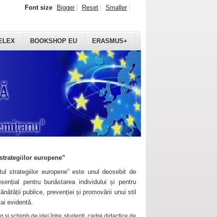
Font size
Bigger
Reset
Smaller
ELEX
BOOKSHOP EU
ERASMUS+
strategiilor europene”
ul strategiilor europene” este unul deosebit de
sențial pentru bunăstarea individului și pentru
ănătății publice, prevenției și promovării unui stil
mai evidentă.
 și schimb de idei între studenți, cadre didactice de