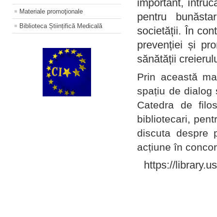
important, întruc
Materiale promoţionale
pentru bunăstar
Biblioteca Științifică Medicală
societății. În con
prevenției și pr
sănătății creierul
Prin această ma
spațiu de dialog 
Catedra de filo
bibliotecari, pent
discuta despre p
acțiune în concord
https://library.