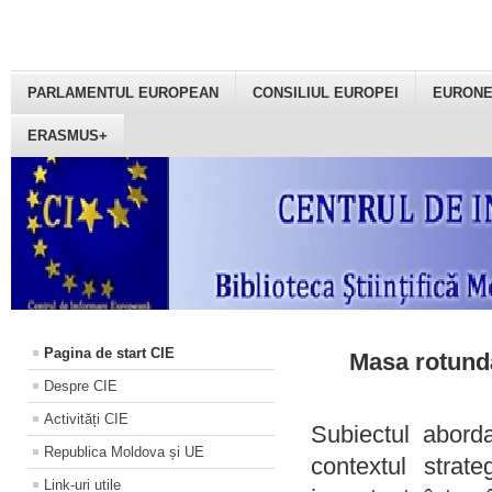
PARLAMENTUL EUROPEAN
CONSILIUL EUROPEI
EURON
ERASMUS+
Pagina de start CIE
Masa rotundă
Despre CIE
Activități CIE
Subiectul aborda
Republica Moldova și UE
contextul strat
Link-uri utile