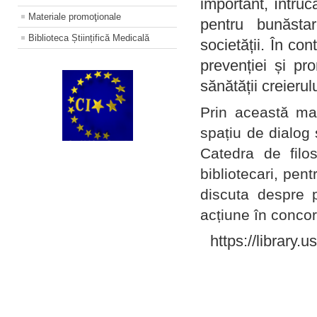
important, întruc
Materiale promoţionale
pentru bunăstar
Biblioteca Științifică Medicală
societății. În con
prevenției și pr
sănătății creierul
Prin această ma
spațiu de dialog 
Catedra de filo
bibliotecari, pent
discuta despre p
acțiune în concord
https://library.