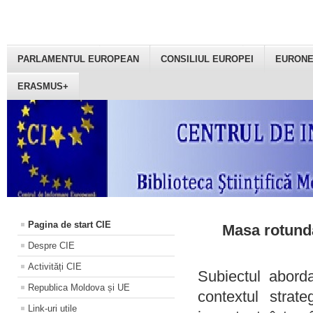
PARLAMENTUL EUROPEAN
CONSILIUL EUROPEI
EURON
ERASMUS+
Pagina de start CIE
Masa rotundă
Despre CIE
Activități CIE
Subiectul aborda
Republica Moldova și UE
contextul strat
Link-uri utile