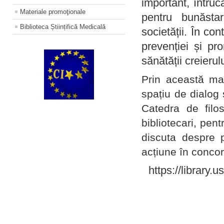
important, întruc
Materiale promoţionale
pentru bunăstar
Biblioteca Științifică Medicală
societății. În con
prevenției și pr
sănătății creierul
Prin această ma
spațiu de dialog 
Catedra de filo
bibliotecari, pent
discuta despre p
acțiune în concord
https://library.