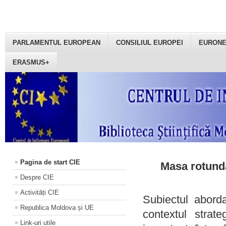
PARLAMENTUL EUROPEAN
CONSILIUL EUROPEI
EURON
ERASMUS+
Pagina de start CIE
Masa rotundă
Despre CIE
Activități CIE
Subiectul aborda
Republica Moldova și UE
contextul strat
Link-uri utile