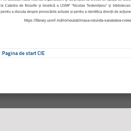
la Catedra de filosofie și bioetică a USMF “Nicolae Testemițanu” și bibliotecari,
pentru a discuta despre provocările actuale și pentru a identifica direcții de acțiune
https://library.usmf.md/ro/noutati/masa-rotunda-sanatatea-creier
Pagina de start CIE