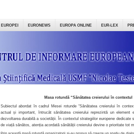
 EUROPEI
EURONEWS
EUROPA ONLINE
EUR-LEX
PR
Masa rotundă “Sănătatea creierului în contextul 
Subiectul abordat în cadrul Mesei rotunde “Sănătatea creierului în context
actual și important, întrucât sănătatea creierului reprezintă un element e
dezvoltarea durabilă a societății. În contextul strategiilor europene dedicate s
de viață sănătos, atenția acordată sănătății creierului devine o prioritate tot 
Prin această masă rotundă organizatorii şi-au propus să creeze un spațiu de dialog