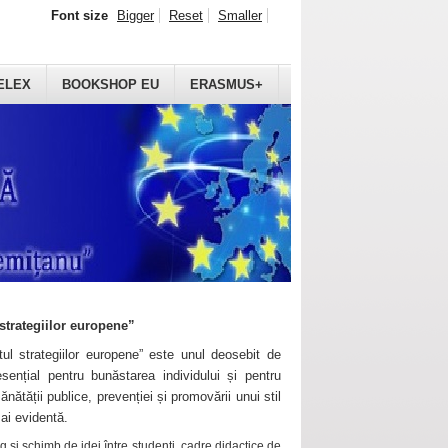
Font size
Bigger
Reset
Smaller
ELEX
BOOKSHOP EU
ERASMUS+
strategiilor europene”
ul strategiilor europene” este unul deosebit de
sențial pentru bunăstarea individului și pentru
ănătății publice, prevenției și promovării unui stil
mai evidentă.
 și schimb de idei între studenți, cadre didactice de