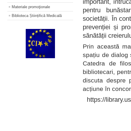
important, întruc
Materiale promoţionale
pentru bunăstar
Biblioteca Științifică Medicală
societății. În con
prevenției și pr
sănătății creierul
Prin această ma
spațiu de dialog 
Catedra de filo
bibliotecari, pent
discuta despre p
acțiune în concord
https://library.