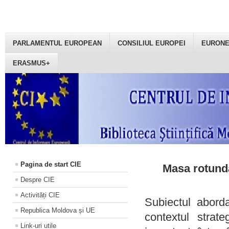
PARLAMENTUL EUROPEAN
CONSILIUL EUROPEI
EURON
ERASMUS+
Pagina de start CIE
Masa rotundă
Despre CIE
Activități CIE
Subiectul aborda
Republica Moldova și UE
contextul strat
Link-uri utile