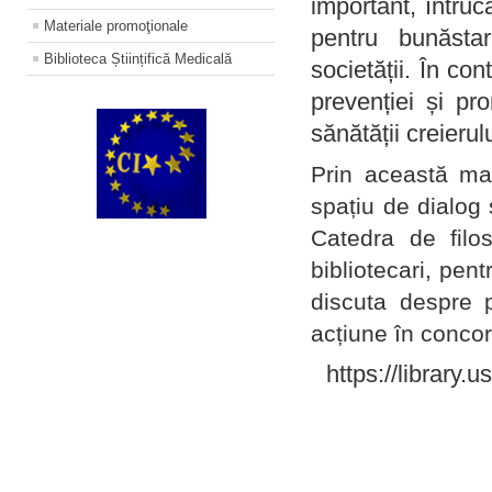
important, întruc
Materiale promoţionale
pentru bunăstar
Biblioteca Științifică Medicală
societății. În con
prevenției și pr
sănătății creierul
Prin această ma
spațiu de dialog 
Catedra de filo
bibliotecari, pent
discuta despre p
acțiune în concord
https://library.