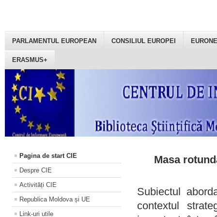
PARLAMENTUL EUROPEAN
CONSILIUL EUROPEI
EURON
ERASMUS+
Pagina de start CIE
Masa rotundă
Despre CIE
Activități CIE
Subiectul aborda
Republica Moldova și UE
contextul strat
Link-uri utile