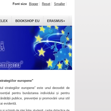
Font size
Bigger
Reset
Smaller
ELEX
BOOKSHOP EU
ERASMUS+
strategiilor europene”
ul strategiilor europene” este unul deosebit de
sențial pentru bunăstarea individului și pentru
ănătății publice, prevenției și promovării unui stil
mai evidentă.
 și schimb de idei între studenți, cadre didactice de