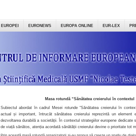
 EUROPEI
EURONEWS
EUROPA ONLINE
EUR-LEX
PR
Masa rotundă “Sănătatea creierului în contextul 
Subiectul abordat în cadrul Mesei rotunde “Sănătatea creierului în context
actual și important, întrucât sănătatea creierului reprezintă un element e
dezvoltarea durabilă a societății. În contextul strategiilor europene dedicate s
de viață sănătos, atenția acordată sănătății creierului devine o prioritate tot 
Prin această masă rotundă organizatorii şi-au propus să creeze un spațiu de dialog