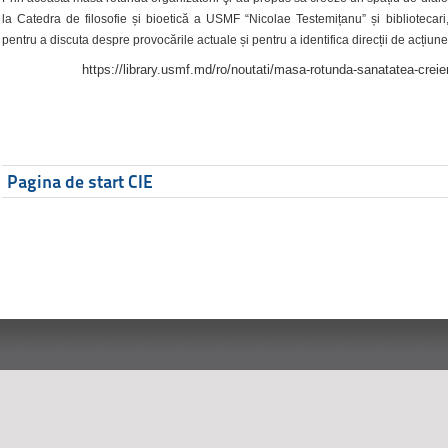
la Catedra de filosofie și bioetică a USMF “Nicolae Testemițanu” și bibliotecari,
pentru a discuta despre provocările actuale și pentru a identifica direcții de acțiune
https://library.usmf.md/ro/noutati/masa-rotunda-sanatatea-creier
Pagina de start CIE