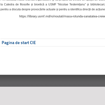
la Catedra de filosofie și bioetică a USMF “Nicolae Testemițanu” și bibliotecari,
pentru a discuta despre provocările actuale și pentru a identifica direcții de acțiune
https://library.usmf.md/ro/noutati/masa-rotunda-sanatatea-creier
Pagina de start CIE