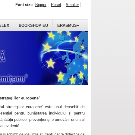
Font size
Bigger
Reset
Smaller
ELEX
BOOKSHOP EU
ERASMUS+
strategiilor europene”
ul strategiilor europene” este unul deosebit de
sențial pentru bunăstarea individului și pentru
ănătății publice, prevenției și promovării unui stil
mai evidentă.
 și schimb de idei între studenți, cadre didactice de