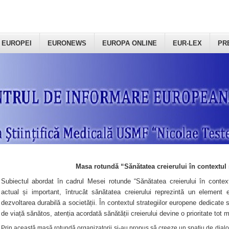
 EUROPEI
EURONEWS
EUROPA ONLINE
EUR-LEX
PR
Masa rotundă “Sănătatea creierului în contextul 
Subiectul abordat în cadrul Mesei rotunde “Sănătatea creierului în context
actual și important, întrucât sănătatea creierului reprezintă un element e
dezvoltarea durabilă a societății. În contextul strategiilor europene dedicate s
de viață sănătos, atenția acordată sănătății creierului devine o prioritate tot 
Prin această masă rotundă organizatorii şi-au propus să creeze un spațiu de dialog