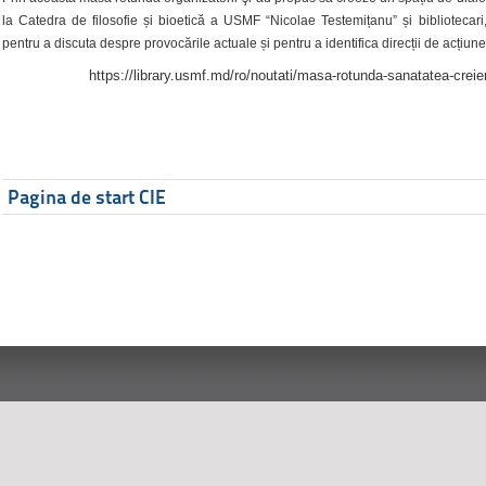
la Catedra de filosofie și bioetică a USMF “Nicolae Testemițanu” și bibliotecari,
pentru a discuta despre provocările actuale și pentru a identifica direcții de acțiune
https://library.usmf.md/ro/noutati/masa-rotunda-sanatatea-creier
Pagina de start CIE