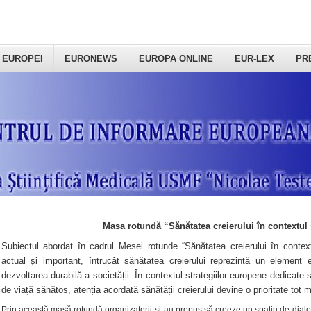
 EUROPEI
EURONEWS
EUROPA ONLINE
EUR-LEX
PR
Masa rotundă “Sănătatea creierului în contextul 
Subiectul abordat în cadrul Mesei rotunde “Sănătatea creierului în context
actual și important, întrucât sănătatea creierului reprezintă un element e
dezvoltarea durabilă a societății. În contextul strategiilor europene dedicate s
de viață sănătos, atenția acordată sănătății creierului devine o prioritate tot 
Prin această masă rotundă organizatorii şi-au propus să creeze un spațiu de dialog