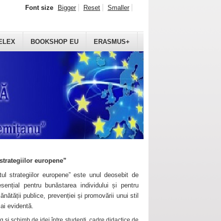
Font size
Bigger
Reset
Smaller
ELEX
BOOKSHOP EU
ERASMUS+
strategiilor europene”
ul strategiilor europene” este unul deosebit de
sențial pentru bunăstarea individului și pentru
ănătății publice, prevenției și promovării unui stil
mai evidentă.
 și schimb de idei între studenți, cadre didactice de