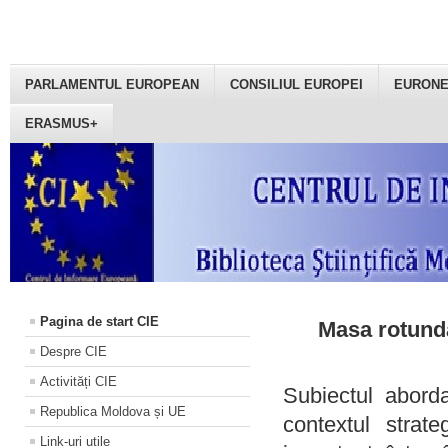
PARLAMENTUL EUROPEAN
CONSILIUL EUROPEI
EURON
ERASMUS+
Pagina de start CIE
Masa rotundă
Despre CIE
Activități CIE
Subiectul aborda
Republica Moldova și UE
contextul strat
Link-uri utile