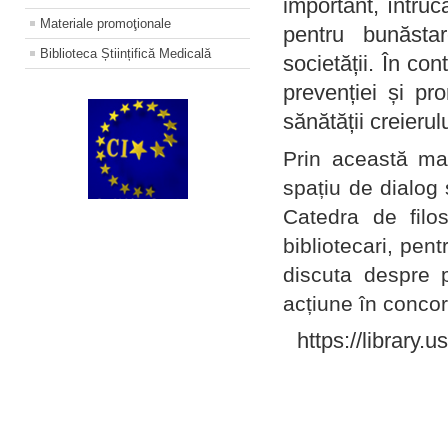
important, întruc
Materiale promoţionale
pentru bunăstar
Biblioteca Științifică Medicală
societății. În con
prevenției și pr
sănătății creierul
Prin această ma
spațiu de dialog 
Catedra de filo
bibliotecari, pent
discuta despre p
acțiune în concord
https://library.