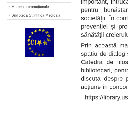
important, întruc
Materiale promoţionale
pentru bunăstar
Biblioteca Științifică Medicală
societății. În con
prevenției și pr
sănătății creierul
Prin această ma
spațiu de dialog 
Catedra de filo
bibliotecari, pent
discuta despre p
acțiune în concord
https://library.