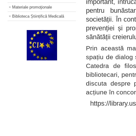
important, întruc
Materiale promoţionale
pentru bunăstar
Biblioteca Științifică Medicală
societății. În con
prevenției și pr
sănătății creierul
Prin această ma
spațiu de dialog 
Catedra de filo
bibliotecari, pent
discuta despre p
acțiune în concord
https://library.