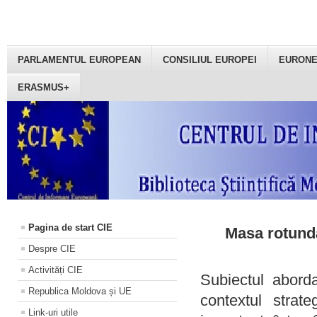
PARLAMENTUL EUROPEAN
CONSILIUL EUROPEI
EURON
ERASMUS+
Pagina de start CIE
Masa rotundă
Despre CIE
Activități CIE
Subiectul aborda
Republica Moldova și UE
contextul strat
Link-uri utile