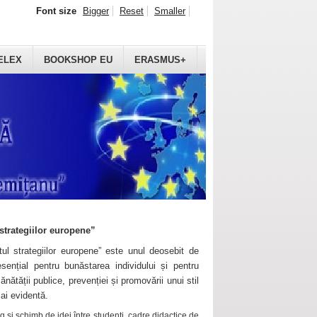
Font size
Bigger
Reset
Smaller
ELEX
BOOKSHOP EU
ERASMUS+
strategiilor europene”
ul strategiilor europene” este unul deosebit de
sențial pentru bunăstarea individului și pentru
ănătății publice, prevenției și promovării unui stil
mai evidentă.
 și schimb de idei între studenți, cadre didactice de