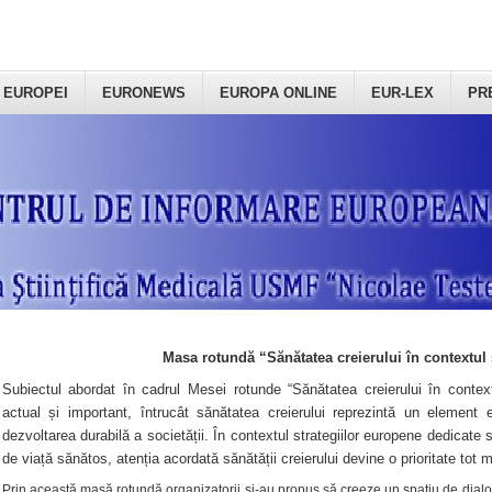
 EUROPEI
EURONEWS
EUROPA ONLINE
EUR-LEX
PR
Masa rotundă “Sănătatea creierului în contextul 
Subiectul abordat în cadrul Mesei rotunde “Sănătatea creierului în context
actual și important, întrucât sănătatea creierului reprezintă un element e
dezvoltarea durabilă a societății. În contextul strategiilor europene dedicate s
de viață sănătos, atenția acordată sănătății creierului devine o prioritate tot 
Prin această masă rotundă organizatorii şi-au propus să creeze un spațiu de dialog