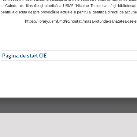
la Catedra de filosofie și bioetică a USMF “Nicolae Testemițanu” și bibliotecari,
pentru a discuta despre provocările actuale și pentru a identifica direcții de acțiune
https://library.usmf.md/ro/noutati/masa-rotunda-sanatatea-creier
Pagina de start CIE