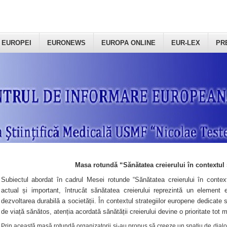
 EUROPEI
EURONEWS
EUROPA ONLINE
EUR-LEX
PR
Masa rotundă “Sănătatea creierului în contextul 
Subiectul abordat în cadrul Mesei rotunde “Sănătatea creierului în context
actual și important, întrucât sănătatea creierului reprezintă un element e
dezvoltarea durabilă a societății. În contextul strategiilor europene dedicate s
de viață sănătos, atenția acordată sănătății creierului devine o prioritate tot 
Prin această masă rotundă organizatorii şi-au propus să creeze un spațiu de dialog