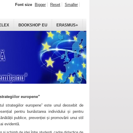
Font size
Bigger
Reset
Smaller
ELEX
BOOKSHOP EU
ERASMUS+
strategiilor europene”
ul strategiilor europene” este unul deosebit de
sențial pentru bunăstarea individului și pentru
ănătății publice, prevenției și promovării unui stil
mai evidentă.
 și schimb de idei între studenți, cadre didactice de