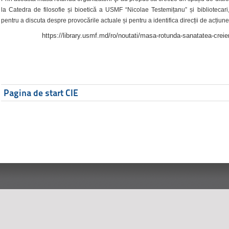
la Catedra de filosofie și bioetică a USMF “Nicolae Testemițanu” și bibliotecari,
pentru a discuta despre provocările actuale și pentru a identifica direcții de acțiune
https://library.usmf.md/ro/noutati/masa-rotunda-sanatatea-creier
Pagina de start CIE