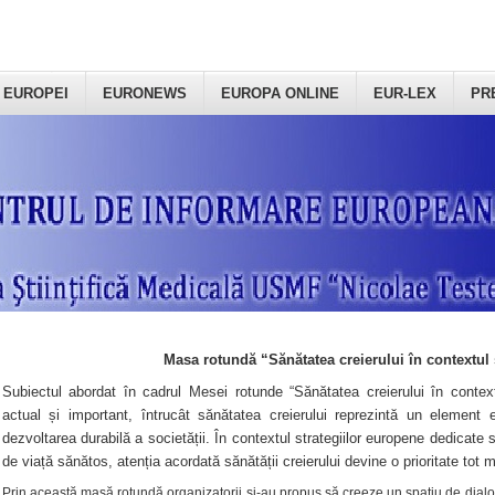
 EUROPEI
EURONEWS
EUROPA ONLINE
EUR-LEX
PR
Masa rotundă “Sănătatea creierului în contextul 
Subiectul abordat în cadrul Mesei rotunde “Sănătatea creierului în context
actual și important, întrucât sănătatea creierului reprezintă un element e
dezvoltarea durabilă a societății. În contextul strategiilor europene dedicate s
de viață sănătos, atenția acordată sănătății creierului devine o prioritate tot 
Prin această masă rotundă organizatorii şi-au propus să creeze un spațiu de dialog