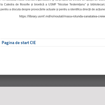
la Catedra de filosofie și bioetică a USMF “Nicolae Testemițanu” și bibliotecari,
pentru a discuta despre provocările actuale și pentru a identifica direcții de acțiune
https://library.usmf.md/ro/noutati/masa-rotunda-sanatatea-creier
Pagina de start CIE