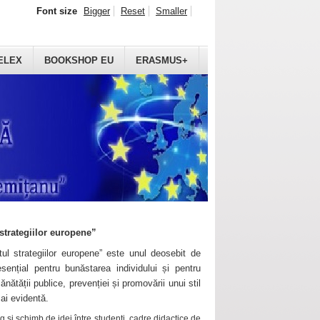
Font size
Bigger
Reset
Smaller
ELEX
BOOKSHOP EU
ERASMUS+
strategiilor europene”
ul strategiilor europene” este unul deosebit de
sențial pentru bunăstarea individului și pentru
ănătății publice, prevenției și promovării unui stil
mai evidentă.
 și schimb de idei între studenți, cadre didactice de