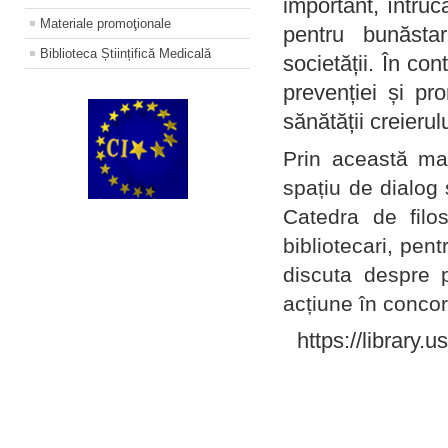
important, întruc
Materiale promoţionale
pentru bunăstar
Biblioteca Științifică Medicală
societății. În con
prevenției și pr
sănătății creierul
Prin această ma
spațiu de dialog 
Catedra de filo
bibliotecari, pent
discuta despre p
acțiune în concord
https://library.