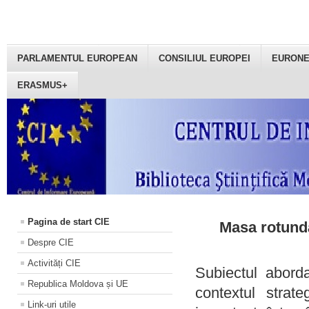
PARLAMENTUL EUROPEAN
CONSILIUL EUROPEI
EURON
ERASMUS+
Pagina de start CIE
Masa rotundă
Despre CIE
Activități CIE
Subiectul aborda
Republica Moldova și UE
contextul strat
Link-uri utile