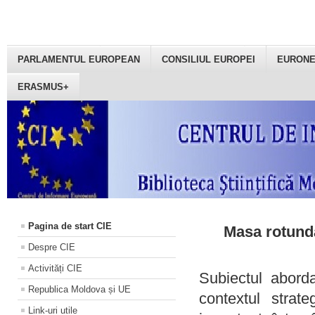
PARLAMENTUL EUROPEAN
CONSILIUL EUROPEI
EURON
ERASMUS+
Pagina de start CIE
Masa rotundă
Despre CIE
Activități CIE
Subiectul aborda
Republica Moldova și UE
contextul strat
Link-uri utile