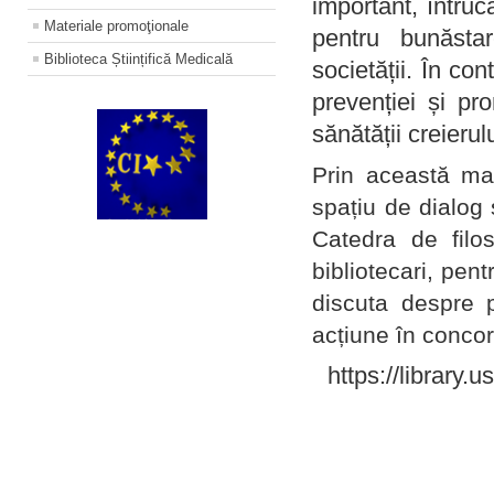
important, întruc
Materiale promoţionale
pentru bunăstar
Biblioteca Științifică Medicală
societății. În con
prevenției și pr
sănătății creierul
Prin această ma
spațiu de dialog 
Catedra de filo
bibliotecari, pent
discuta despre p
acțiune în concord
https://library.