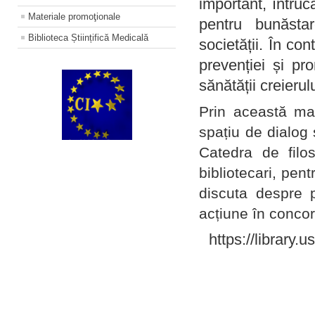
important, întruc
Materiale promoţionale
pentru bunăstar
Biblioteca Științifică Medicală
societății. În con
prevenției și pr
sănătății creierul
Prin această ma
spațiu de dialog 
Catedra de filo
bibliotecari, pent
discuta despre p
acțiune în concord
https://library.