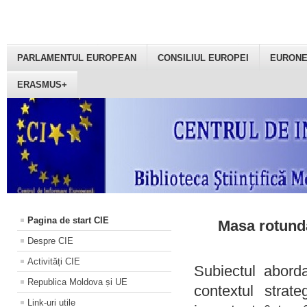
PARLAMENTUL EUROPEAN
CONSILIUL EUROPEI
EURON
ERASMUS+
Pagina de start CIE
Masa rotundă
Despre CIE
Activități CIE
Subiectul aborda
Republica Moldova și UE
contextul strat
Link-uri utile