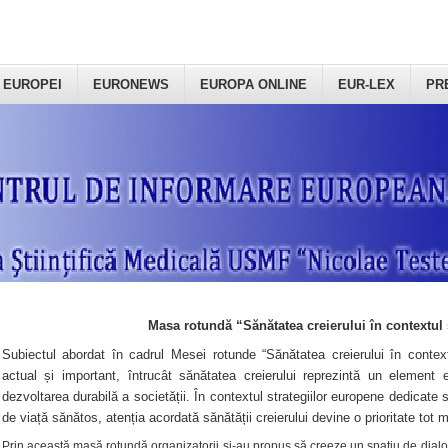
 EUROPEI
EURONEWS
EUROPA ONLINE
EUR-LEX
PR
Masa rotundă “Sănătatea creierului în contextul 
Subiectul abordat în cadrul Mesei rotunde “Sănătatea creierului în context
actual și important, întrucât sănătatea creierului reprezintă un element e
dezvoltarea durabilă a societății. În contextul strategiilor europene dedicate s
de viață sănătos, atenția acordată sănătății creierului devine o prioritate tot 
Prin această masă rotundă organizatorii şi-au propus să creeze un spațiu de dialog