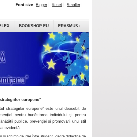
Font size
Bigger
Reset
Smaller
ELEX
BOOKSHOP EU
ERASMUS+
strategiilor europene”
ul strategiilor europene” este unul deosebit de
sențial pentru bunăstarea individului și pentru
ănătății publice, prevenției și promovării unui stil
mai evidentă.
 și schimb de idei între studenți, cadre didactice de