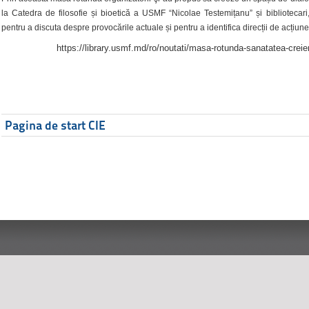
la Catedra de filosofie și bioetică a USMF “Nicolae Testemițanu” și bibliotecari,
pentru a discuta despre provocările actuale și pentru a identifica direcții de acțiune
https://library.usmf.md/ro/noutati/masa-rotunda-sanatatea-creier
Pagina de start CIE