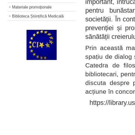
important, întruc
Materiale promoţionale
pentru bunăstar
Biblioteca Științifică Medicală
societății. În con
prevenției și pr
sănătății creierul
Prin această ma
spațiu de dialog 
Catedra de filo
bibliotecari, pent
discuta despre p
acțiune în concord
https://library.