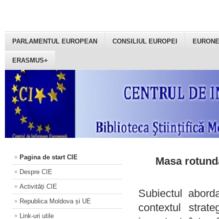
PARLAMENTUL EUROPEAN
CONSILIUL EUROPEI
EURON
ERASMUS+
Pagina de start CIE
Masa rotundă
Despre CIE
Activități CIE
Subiectul aborda
Republica Moldova și UE
contextul strat
Link-uri utile