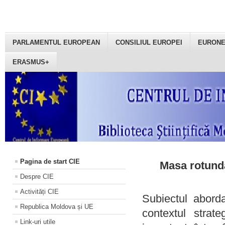
PARLAMENTUL EUROPEAN
CONSILIUL EUROPEI
EURON
ERASMUS+
Pagina de start CIE
Masa rotundă
Despre CIE
Activități CIE
Subiectul aborda
Republica Moldova și UE
contextul strat
Link-uri utile