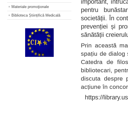
important, întruc
Materiale promoţionale
pentru bunăstar
Biblioteca Științifică Medicală
societății. În con
prevenției și pr
sănătății creierul
Prin această ma
spațiu de dialog 
Catedra de filo
bibliotecari, pent
discuta despre p
acțiune în concord
https://library.