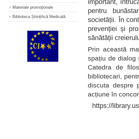
important, întruc
Materiale promoţionale
pentru bunăstar
Biblioteca Științifică Medicală
societății. În con
prevenției și pr
sănătății creierul
Prin această ma
spațiu de dialog 
Catedra de filo
bibliotecari, pent
discuta despre p
acțiune în concord
https://library.