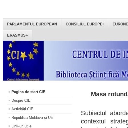
PARLAMENTUL EUROPEAN
CONSILIUL EUROPEI
EURON
ERASMUS+
Pagina de start CIE
Masa rotundă
Despre CIE
Activități CIE
Subiectul aborda
Republica Moldova și UE
contextul strat
Link-uri utile