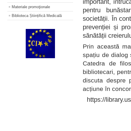
important, întruc
Materiale promoţionale
pentru bunăstar
Biblioteca Științifică Medicală
societății. În con
prevenției și pr
sănătății creierul
Prin această ma
spațiu de dialog 
Catedra de filo
bibliotecari, pent
discuta despre p
acțiune în concord
https://library.