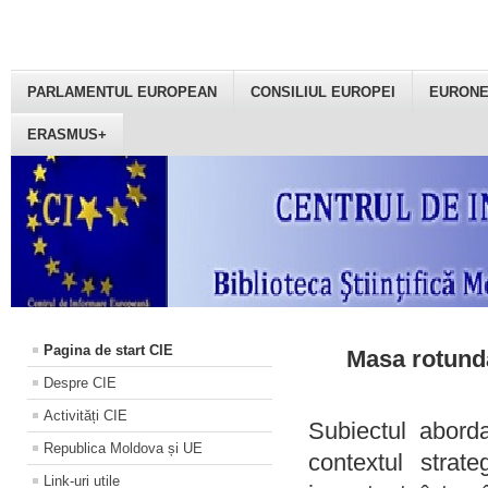
PARLAMENTUL EUROPEAN
CONSILIUL EUROPEI
EURON
ERASMUS+
Pagina de start CIE
Masa rotundă
Despre CIE
Activități CIE
Subiectul aborda
Republica Moldova și UE
contextul strat
Link-uri utile