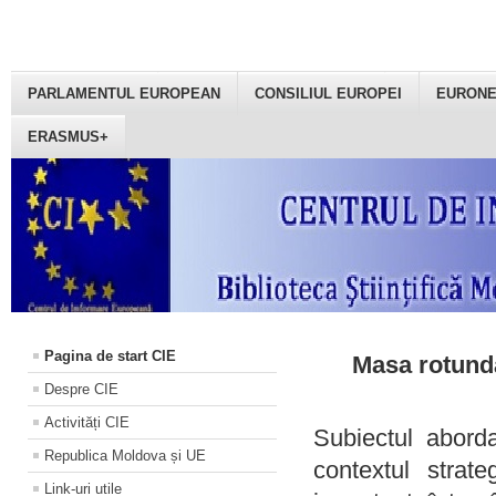
PARLAMENTUL EUROPEAN
CONSILIUL EUROPEI
EURON
ERASMUS+
Pagina de start CIE
Masa rotundă
Despre CIE
Activități CIE
Subiectul aborda
Republica Moldova și UE
contextul strat
Link-uri utile