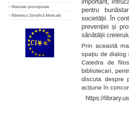
important, întruc
Materiale promoţionale
pentru bunăstar
Biblioteca Științifică Medicală
societății. În con
prevenției și pr
sănătății creierul
Prin această ma
spațiu de dialog 
Catedra de filo
bibliotecari, pent
discuta despre p
acțiune în concord
https://library.