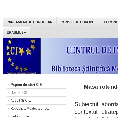
PARLAMENTUL EUROPEAN
CONSILIUL EUROPEI
EURON
ERASMUS+
Pagina de start CIE
Masa rotundă
Despre CIE
Activități CIE
Subiectul aborda
Republica Moldova și UE
contextul strat
Link-uri utile