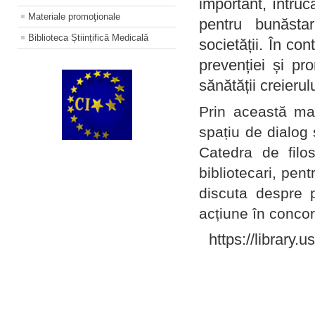
important, întruc
Materiale promoţionale
pentru bunăstar
Biblioteca Științifică Medicală
societății. În con
prevenției și pr
sănătății creierul
Prin această ma
spațiu de dialog 
Catedra de filo
bibliotecari, pent
discuta despre p
acțiune în concord
https://library.