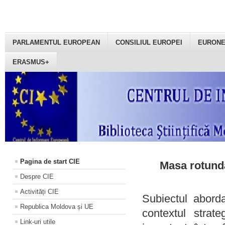
PARLAMENTUL EUROPEAN
CONSILIUL EUROPEI
EURON
ERASMUS+
Pagina de start CIE
Masa rotundă
Despre CIE
Activități CIE
Subiectul aborda
Republica Moldova și UE
contextul strat
Link-uri utile