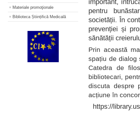
important, întruc
Materiale promoţionale
pentru bunăstar
Biblioteca Științifică Medicală
societății. În con
prevenției și pr
sănătății creierul
Prin această ma
spațiu de dialog 
Catedra de filo
bibliotecari, pent
discuta despre p
acțiune în concord
https://library.