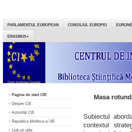
PARLAMENTUL EUROPEAN
CONSILIUL EUROPEI
EURON
ERASMUS+
Pagina de start CIE
Masa rotundă
Despre CIE
Activități CIE
Subiectul aborda
Republica Moldova și UE
contextul strat
Link-uri utile