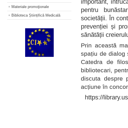
important, întruc
Materiale promoţionale
pentru bunăstar
Biblioteca Științifică Medicală
societății. În con
prevenției și pr
sănătății creierul
Prin această ma
spațiu de dialog 
Catedra de filo
bibliotecari, pent
discuta despre p
acțiune în concord
https://library.