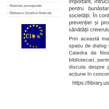
important, întruc
Materiale promoţionale
pentru bunăstar
Biblioteca Științifică Medicală
societății. În con
prevenției și pr
sănătății creierul
Prin această ma
spațiu de dialog 
Catedra de filo
bibliotecari, pent
discuta despre p
acțiune în concord
https://library.