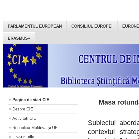
PARLAMENTUL EUROPEAN
CONSILIUL EUROPEI
EURON
ERASMUS+
Pagina de start CIE
Masa rotundă
Despre CIE
Activități CIE
Subiectul aborda
Republica Moldova și UE
contextul strat
Link-uri utile