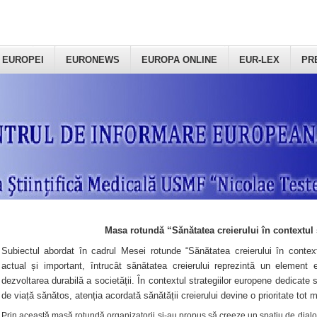
 EUROPEI
EURONEWS
EUROPA ONLINE
EUR-LEX
PR
Masa rotundă “Sănătatea creierului în contextul 
Subiectul abordat în cadrul Mesei rotunde “Sănătatea creierului în context
actual și important, întrucât sănătatea creierului reprezintă un element e
dezvoltarea durabilă a societății. În contextul strategiilor europene dedicate s
de viață sănătos, atenția acordată sănătății creierului devine o prioritate tot 
Prin această masă rotundă organizatorii şi-au propus să creeze un spațiu de dialog