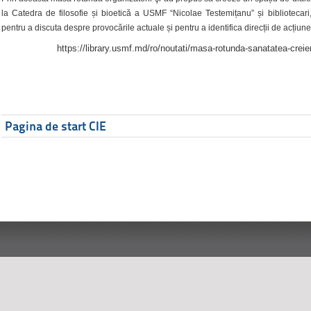
la Catedra de filosofie și bioetică a USMF “Nicolae Testemițanu” și bibliotecari,
pentru a discuta despre provocările actuale și pentru a identifica direcții de acțiune
https://library.usmf.md/ro/noutati/masa-rotunda-sanatatea-creier
Pagina de start CIE