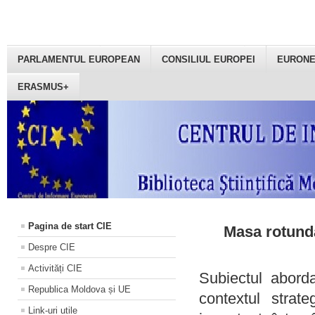
PARLAMENTUL EUROPEAN
CONSILIUL EUROPEI
EURON
ERASMUS+
Pagina de start CIE
Masa rotundă
Despre CIE
Activități CIE
Subiectul aborda
Republica Moldova și UE
contextul strat
Link-uri utile