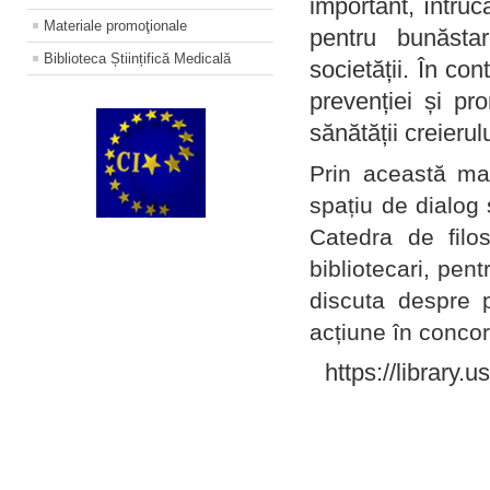
important, întruc
Materiale promoţionale
pentru bunăstar
Biblioteca Științifică Medicală
societății. În con
prevenției și pr
sănătății creierul
Prin această ma
spațiu de dialog 
Catedra de filo
bibliotecari, pent
discuta despre p
acțiune în concord
https://library.